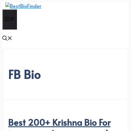
Skip
to
Menu
content
FB Bio
Best 200+ Krishna Bio For