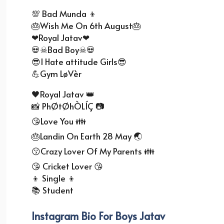
💯 Bad Munda 👦
🎂Wish Me On 6th August🎂
❤Royal Jatav❤
💀☠Bad Boy☠💀
😎I Hate attitude Girls😎
💪Gym LøVèr
🖤Royal Jatav 👑
📸 PhØtØhÒLÍÇ 📷
😘Love You 👪
🎂Landin On Earth 28 May 🌏
😗Crazy Lover Of My Parents 👪
😘 Cricket Lover 😘
👦 Single 👦
📚 Student
Instagram Bio For Boys Jatav