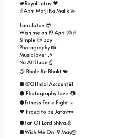
👑Royal Jatav 🖤
✌️Apni Marji Ka Malik 💫
I am Jatav 😎
Wish me on 19 April 🎂🎉
Simple 😊 boy
Photography 📸
Music lover 🎶
No Attitude,☝
😘 Bhole Ke Bhakt 👑
⚫💯Official Account🔐
⚫ Photography Lover📷
⚫Fitness For🤜 Fight 🤛
🖤 Proud to be Jatav🕶️
⚫Fan Of Lord Shiva🕉️
⚫Wish Me On 19 May🎂