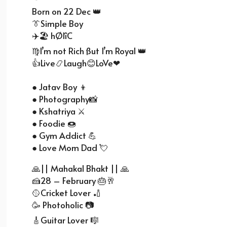
Born on 22 Dec 👑
👔Simple Boy
✈️🏖️ hØlîC
♍I’m not Rich ßut I’m Royal 👑
👍Live📿Laugh😊LoVe❤
● Jatav Boy 👦
● Photography📸
● Kshatriya ⚔️
● Foodie 🍩
● Gym Addict 💪
● Love Mom Dad 💘
🙏|| Mahakal Bhakt || 🙏
🍰28 – February 🎂🥂
🥎Cricket Lover 🏏
🥳 Photoholic 📷
🎸Guitar Lover 🎼