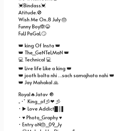
💓Bindass💓
Atitude.🚫
Wish Me On..8 July 🎂
Funny Boy🙈😂
FuLl PaGaL🙄
👑 king Of Insta 👑
👑 The_GeNTeLMaN 👑
💻 Technical 💻
👑 Live life Like a king 👑
👑 jooth bolta nhi …sach samajhata nahi 👑
👑 Jay Mahakal 🙏
Royal🔥Jatav 🔘
｡･ﾟ King_of彡❤ 彡
･ ▶️ Love Addict█║▌
･ ♥ Photo_Graphy ♥
･ Entry oN🎂_09_Jy