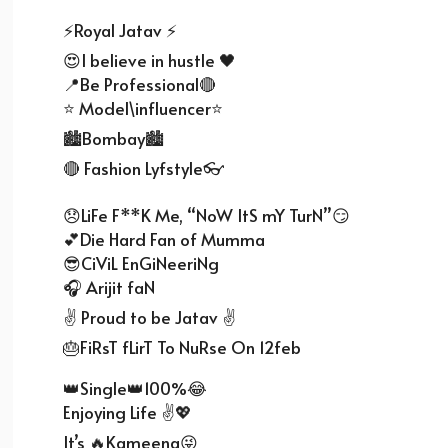
⚡Royal Jatav ⚡
😍I believe in hustle 🖤
📍Be Professional🔴
⭐️ Model\influencer⭐️
🏙Bombay🏙
🔴 Fashion Lyfstyle👓
😞LiFe F**K Me, “NoW ItS mY TurN”😏
💕Die Hard Fan of Mumma
😎CiViL EnGiNeeriNg
🎧 Arijit faN
✌ Proud to be Jatav ✌
🎂FiRsT fLirT To NuRse On 12feb
👑Single👑100%😂
Enjoying Life ✌💖
It’s 🔥Kameena😜