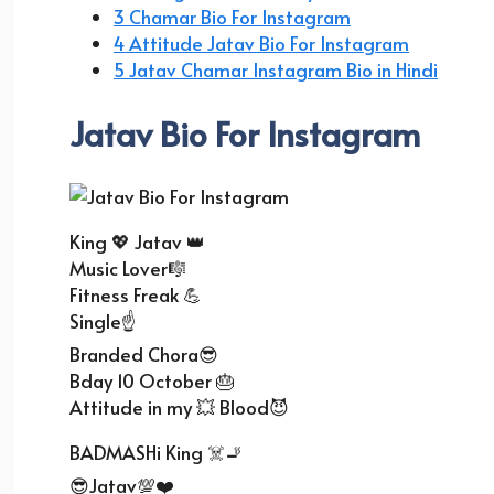
3 Chamar Bio For Instagram
4 Attitude Jatav Bio For Instagram
5 Jatav Chamar Instagram Bio in Hindi
Jatav Bio For Instagram
King 💖 Jatav 👑
Music Lover🎼
Fitness Freak 💪
Single☝️
Branded Chora😎
Bday 10 October 🎂
Attitude in my 💥 Blood😈
BADMASHi King ☠️🚬
😎Jatav💯❤️