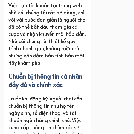
Việc tạo tài khoản tại trang web
nhà cái chúng tôi rất dễ dàng, chỉ
với vài bước đơn giản là người chơi
đã có thể bắt đầu tham gia cá
cược và nhận khuyến mãi hấp dẫn.
Nhà cái chúng tôi thiết kế quy
trình nhanh gọn, không rườm rà
nhưng vẫn đảm bảo tính bảo mật.
Hãy khám phá!
Chuẩn bị thông tin cá nhân
đầy đủ và chính xác
Trước khi đăng ký, người chơi cần
chuẩn bị thông tin như họ tên,
ngày sinh, số điện thoại và tài
khoản ngân hàng chính chủ. Việc
cung cấp thông tin chính xác sẽ