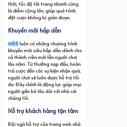
thời, tốc độ tải trang nhanh cũng
là điểm cộng lớn, giúp quá trình
đặt cược không bị gián đoạn.
Khuyến mãi hấp dẫn
M88
luôn có những chương trình
khuyến mãi siêu hấp dẫn dành cho
cả thành viên mới lẫn người chơi
lâu năm. Từ thưởng nạp đầu, hoàn
trả cược đến các sự kiện nhận quà,
người chơi sẽ luôn được hỗ trợ tối
đa. Đây chính là động lực giúp mọi
người gắn bó lâu dài với nhà cái
chúng tôi.
Hỗ trợ khách hàng tận tâm
Đội ngũ hỗ trợ của trang web nhà