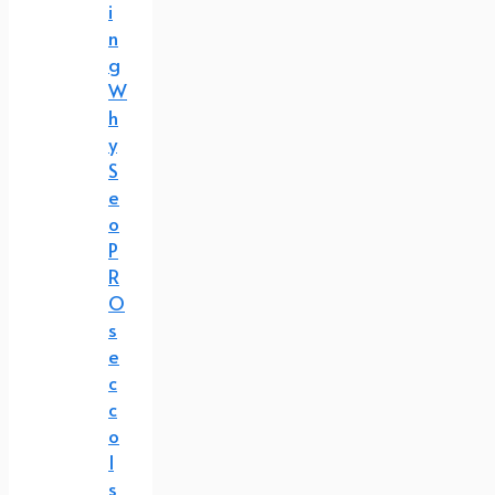
i
n
g
W
h
y
S
e
o
P
R
O
s
e
c
c
o
I
s