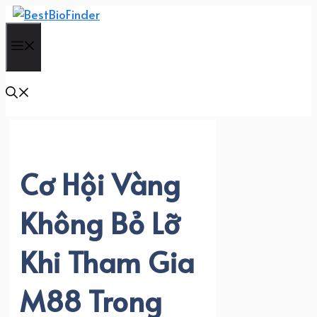
Skip
to
Menu
content
Cơ Hội Vàng
Không Bỏ Lỡ
Khi Tham Gia
M88 Trong