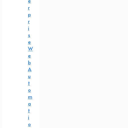
e
r
p
r
i
s
e
W
e
b
A
u
t
o
m
a
t
i
o