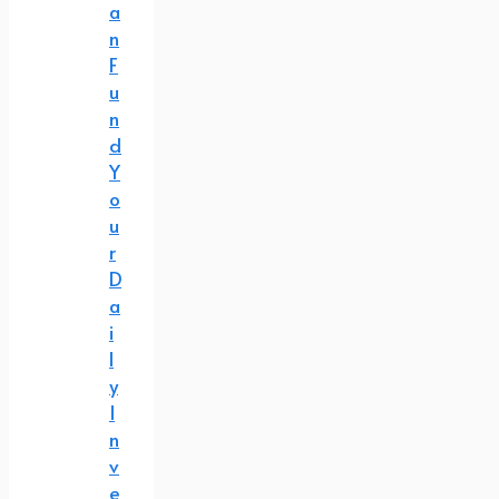
a
n
F
u
n
d
Y
o
u
r
D
a
i
l
y
I
n
v
e