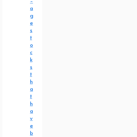
-
a
g
e
s
t
o
c
k
s
t
h
a
t
h
a
v
e
b