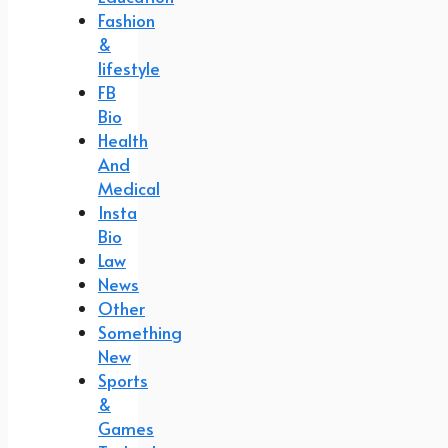
Fashion
&
lifestyle
FB
Bio
Health
And
Medical
Insta
Bio
Law
News
Other
Something
New
Sports
&
Games