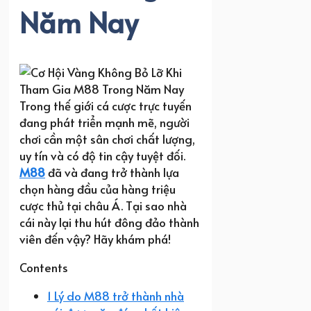
Năm Nay
Trong thế giới cá cược trực tuyến
đang phát triển mạnh mẽ, người
chơi cần một sân chơi chất lượng,
uy tín và có độ tin cậy tuyệt đối.
M88
đã và đang trở thành lựa
chọn hàng đầu của hàng triệu
cược thủ tại châu Á. Tại sao nhà
cái này lại thu hút đông đảo thành
viên đến vậy? Hãy khám phá!
Contents
1 Lý do M88 trở thành nhà