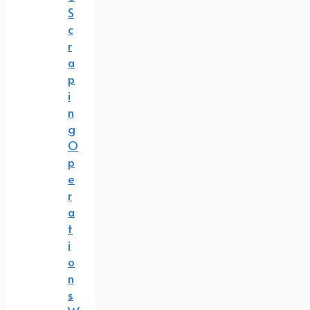
S
c
r
a
p
i
n
g
O
p
e
r
a
t
i
o
n
s