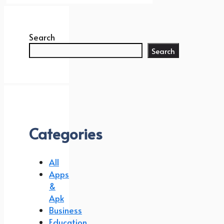
Search
Search
Categories
All
Apps
&
Apk
Business
Education