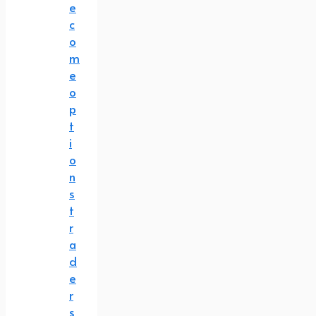
e
c
o
m
e
o
p
t
i
o
n
s
t
r
a
d
e
r
s