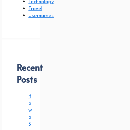
Technology
Travel
Usernames
Recent
Posts
H
o
w
a
S