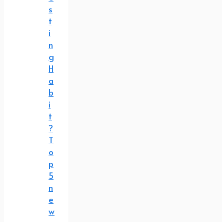
s
t
i
n
g
H
a
b
i
t
?
T
o
p
5
n
e
w