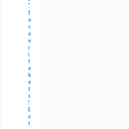
’
f
a
v
o
u
r
i
t
e
b
e
t
s
!
E
n
t