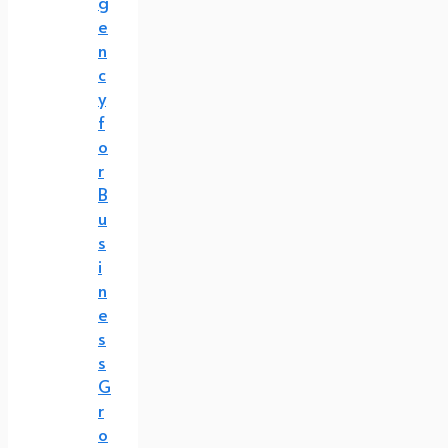
g
e
n
c
y
f
o
r
B
u
s
i
n
e
s
s
G
r
o