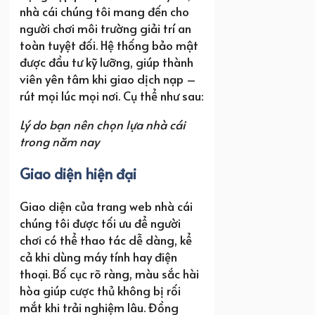
nhà cái chúng tôi mang đến cho
người chơi môi trường giải trí an
toàn tuyệt đối. Hệ thống bảo mật
được đầu tư kỹ lưỡng, giúp thành
viên yên tâm khi giao dịch nạp –
rút mọi lúc mọi nơi. Cụ thể như sau:
Lý do bạn nên chọn lựa nhà cái
trong năm nay
Giao diện hiện đại
Giao diện của trang web nhà cái
chúng tôi được tối ưu để người
chơi có thể thao tác dễ dàng, kể
cả khi dùng máy tính hay điện
thoại. Bố cục rõ ràng, màu sắc hài
hòa giúp cược thủ không bị rối
mắt khi trải nghiệm lâu. Đồng